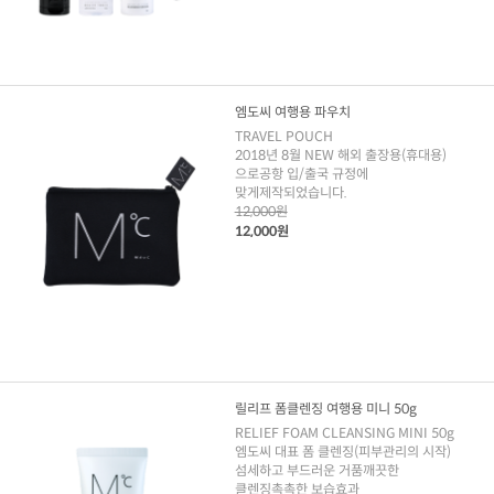
엠도씨 여행용 파우치
TRAVEL POUCH
2018년 8월 NEW 해외 출장용(휴대용)
으로공항 입/출국 규정에
맞게제작되었습니다.
12,000원
12,000원
릴리프 폼클렌징 여행용 미니 50g
RELIEF FOAM CLEANSING MINI 50g
엠도씨 대표 폼 클렌징(피부관리의 시작)
섬세하고 부드러운 거품깨끗한
클렌징촉촉한 보습효과