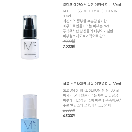
릴리프 에센스 에멀젼 여행용 미니 30ml
RELIEF ESSENCE EMULSION MINI
30ml
에센스의 풍부한 수분감실키한
마무리로번들거리는 피부는 No!
푸석푸석한 남성들의 피부와거칠한
피부결까지도효과적으로 관리.
7,000원
7,000원
세붐 스트라이크 세럼 여행용 미니 30ml
SEBUM STRIKE SERUM MINI 30ml
피지가 많아 번들거리는피부 및 민감성
피부케어!끈적임 없이 피부에 촉촉히.유/
수분 발란스의 균형,피지 모공케어
6,500원
6,500원