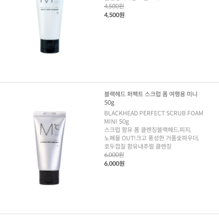
4,500원
4,500원
블랙헤드 퍼펙트 스크럽 폼 여행용 미니
50g
BLACKHEAD PERFECT SCRUB FOAM
MINI 50g
스크럽 함유 폼 클렌징블랙헤드,피지,
노폐물 OUT!크고 풍성한 거품숯파우더,
호두껍질 함유내추럴 클렌징
6,000원
6,000원