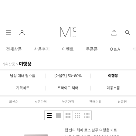
전체상품
사용후기
이벤트
쿠폰존
Q & A
여행용
기획상품
>
|
|
남성 매너 필수품
[아울렛] 50~80%
여행용
|
|
기획세트
프라이드 웨어
미용소품
최신순
낮은가격
높은가격
판매순위
상품명
랩 안티 헤어 로스 샴푸 여행용 키트