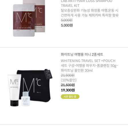
LAB ANTI-HAIR LOSS SHAMPOO
TRAVEL KIT
탈모증상완화 기능성 화장품 여행,운동 시
간편하게 사용 가능 체취커버 특허향 함유
5,000원
5,000원
화이트닝 여행용 미니 2종세트
WHITENING TRAVEL SET +POUCH
세트 구성-여행용 파우치-폼클렌징 50g-
화이트닝 올인원 30ml
21,500원
(10%할인)
21,500원
19,300원