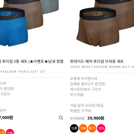
 프리덤 3종 세트 (★이벤트★남성 청결
프라이드 웨어 프리덤 브라운 세트
PRIDE WEAR FREEDOM BROWN GIFT S
 FREEDOM TRIPLE GIFT SET
무봉제 허리밴드와
드와
일체형 옆라인의 편안함!
의 편안함!
레이온93%의 극강의
 극강의
부드러움!
가을 칼라 브라운3종을
모두!
특별한 가격에!
7,000원
39,900원
57,000원