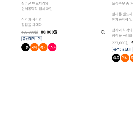
실리콘 밴드처리와
보정속옷 총 7
인체공학적 입체 패턴
실리콘 밴드처
삼각과 사각의
인체공학적 입
장점을 극대화
삼각과 사각의
88,000원
195,000원
장점을 극대화
223,000원