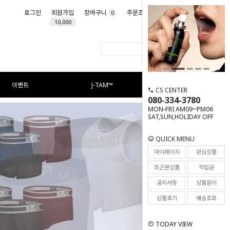
로그인
회원가입
장바구니
주문조회
마이페이지
0
10,000
이벤트
J-TAM™
CS CENTER
080-334-3780
MON-FRI AM09~PM06
SAT,SUN,HOLIDAY OFF
QUICK MENU
마이페이지
관심상품
최근본상품
적립금
공지사항
상품문의
상품후기
배송조회
TODAY VIEW