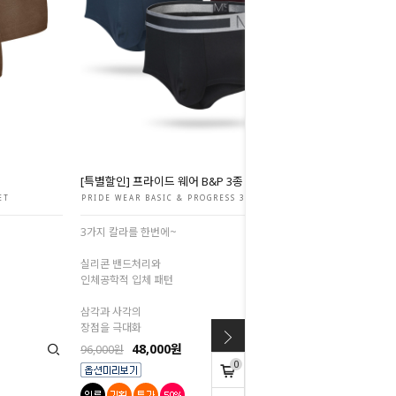
[특별할인] 프라이드 웨어 B&P 3종 세트
ET
PRIDE WEAR BASIC & PROGRESS 3Set
3가지 칼라를 한번에~
실리콘 밴드처리와
인체공학적 입체 패턴
삼각과 사각의
장점을 극대화
48,000원
96,000원
0