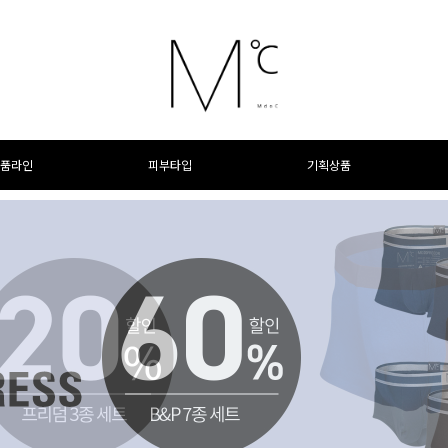
품라인
피부타입
기획상품