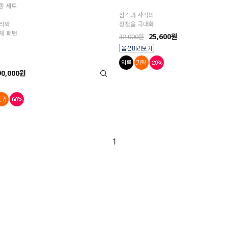
종 세트
삼각과 사각의
리와
장점을 극대화
체 패턴
25,600원
32,000원
90,000원
1