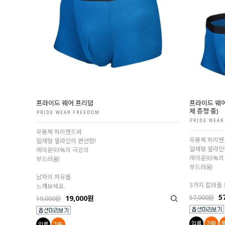
프라이드 웨어 프리덤
프라이드 웨어
제 증정 중)
PRIDE WEAR FREEDOM
PRIDE WEAR
무봉제 허리밴드와
무봉제 허리밴
일체형 옆라인의 편안함!
일체형 옆라인
레이온93%의 극강의
레이온93%의
부드러움!
부드러움!
남자의 자유를
3가지 칼라를 
느껴보세요.
5
19,000원
57,000원
19,000원