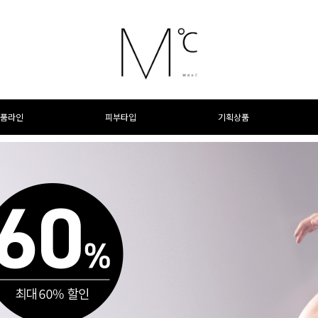
품라인
피부타입
기획상품