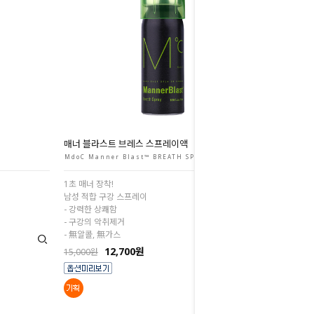
매너 블라스트 브레스 스프레이액
MdoC Manner Blast™ BREATH SPRAY
1초 매너 장착!
남성 적합 구강 스프레이
- 강력한 상쾌함
- 구강의 악취제거
- 無알콜, 無가스
12,700원
15,000원