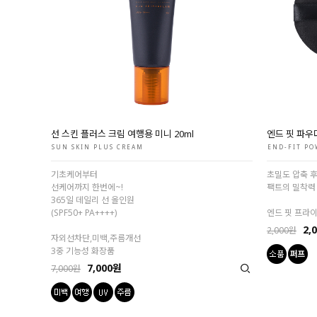
선 스킨 플러스 크림 여행용 미니 20ml
엔드 핏 파우
SUN SKIN PLUS CREAM
END-FIT PO
기초케어부터
초밀도 압축 
선케어까지 한번에~!
팩트의 밀착력 
365일 데일리 선 올인원
(SPF50+ PA++++)
엔드 핏 프라이
2,
2,000원
자외선차단,미백,주름개선
3중 기능성 화장품
7,000원
7,000원