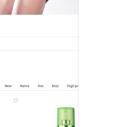
HOME
>
기획상품
New
Name
Hot
Best
High price
Low price