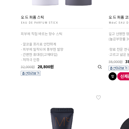
오 드 퍼퓸 스틱
오 드 퍼퓸 코
EAU DE PARFUM STICK
MdoC EAU D
피부에 직접 바르는 향수 스틱
깊고 선명한 향
(높은부향률 3
- 알코올 프리로 안전하게
- 피부에 밀착되어 풍부한 발향
·향료 전문 연
- 간편한 휴대성(고체타입)
·고르고 넓은 
- 저자극 인증
3
38,000원
28,800원
32,000원