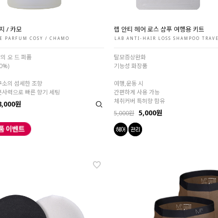
지 / 카모
랩 안티 헤어 로스 샴푸 여행용 키트
E PARFUM COSY / CHAMO
LAB ANTI-HAIR LOSS SHAMPOO TRAVE
의 오 드 퍼퓸
탈모증상완화
0%)
기능성 화장품
구소의 섬세한 조향
여행,운동 시
분사력으로 빠른 향기 세팅
간편하게 사용 가능
체취커버 특허향 함유
8,000원
5,000원
5,000원