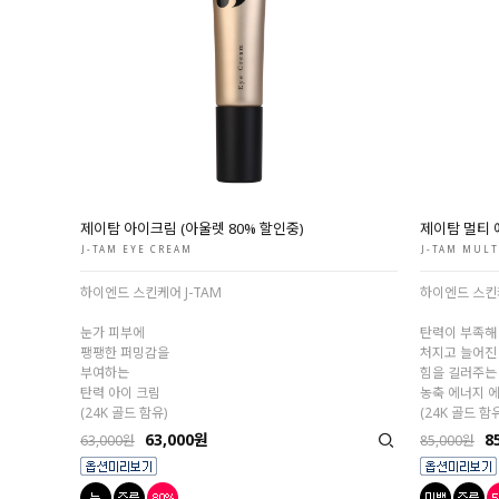
제이탐 아이크림 (아울렛 80% 할인중)
제이탐 멀티 
J-TAM EYE CREAM
J-TAM MULT
하이엔드 스킨케어 J-TAM
하이엔드 스킨케
눈가 피부에
탄력이 부족해
팽팽한 퍼밍감을
처지고 늘어진
부여하는
힘을 길러주는
탄력 아이 크림
농축 에너지 
(24K 골드 함유)
(24K 골드 함유
63,000원
8
63,000원
85,000원