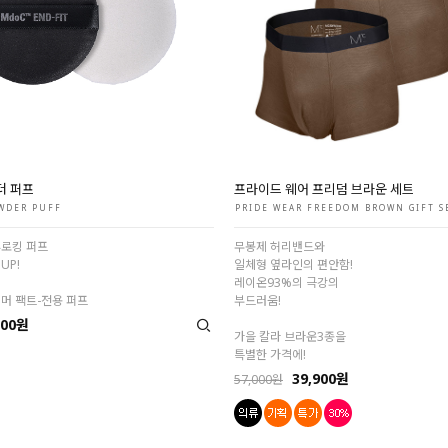
더 퍼프
프라이드 웨어 프리덤 브라운 세트
WDER PUFF
PRIDE WEAR FREEDOM BROWN GIFT S
후로킹 퍼프
무봉제 허리밴드와
UP!
일체형 옆라인의 편안함!
레이온93%의 극강의
머 팩트-전용 퍼프
부드러움!
000원
가을 칼라 브라운3종을
특별한 가격에!
39,900원
57,000원