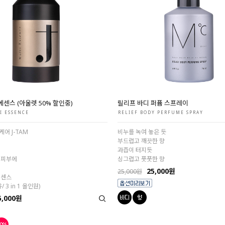
에센스 (아울렛 50% 할인중)
릴리프 바디 퍼퓸 스프레이
I ESSENCE
RELIEF BODY PERFUME SPRAY
어 J-TAM
비누를 녹여 놓은 듯
부드럽고 깨끗한 향
과즙이 터지듯
 피부에
싱그럽고 풋풋한 향
25,000원
25,000원
에센스
/ 3 in 1 올인원)
5,000원