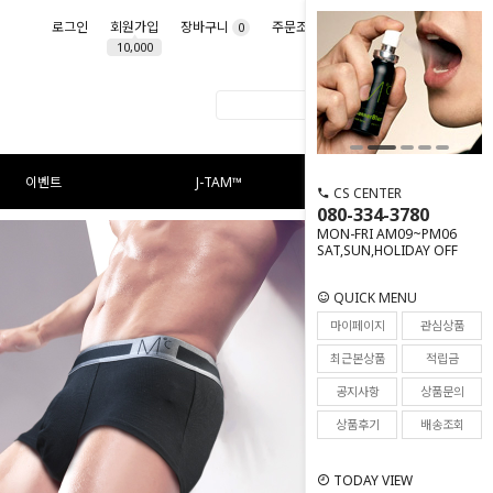
로그인
회원가입
장바구니
주문조회
마이페이지
0
10,000
이벤트
J-TAM™
CS CENTER
080-334-3780
MON-FRI AM09~PM06
SAT,SUN,HOLIDAY OFF
QUICK MENU
마이페이지
관심상품
최근본상품
적립금
공지사항
상품문의
상품후기
배송조회
TODAY VIEW