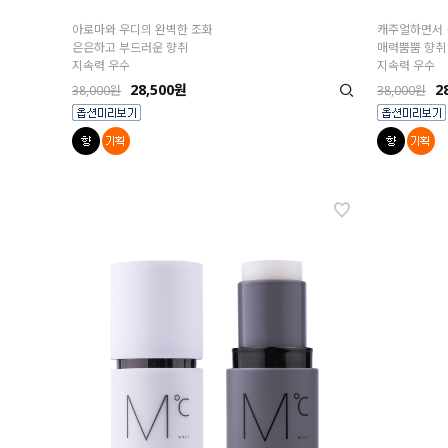
아로마와 우디의 완벽한 조화
캐주얼하면서 
은은하고 부드러운 향취
매력뿜뿜 향취
지속력 우수
지속력 우수
28,500원
2
38,000원
38,000원