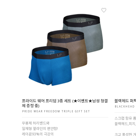
프라이드 웨어 프리덤 3종 세트 (★이벤트★남성 청결
블랙헤드 퍼펙
제 증정 중)
BLACKHEAD 
PRIDE WEAR FREEDOM TRIPLE GIFT SET
스크럽 함유 
무봉제 허리밴드와
블랙헤드,피지,
일체형 옆라인의 편안함!
레이온93%의 극강의
크고 풍성한 