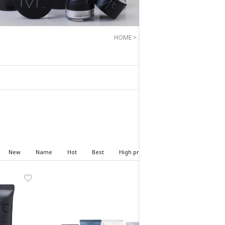
HOME
>
기획상품
>
기획세트
New
Name
Hot
Best
High price
Low price