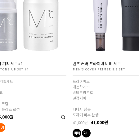
 기획 세트#1
맨즈 커버 프라이머 비비 세트
TONE UP SET #1
MEN'S COVER PRIMER B.B SET
별기획세트
프라이머로
매끈하게~!
요
비비크림으로
결점커버~!
업 크림
킨 플러스 로션
티나지 않는
도자기 피부 완성!
5,000원
41,000원
41,000원