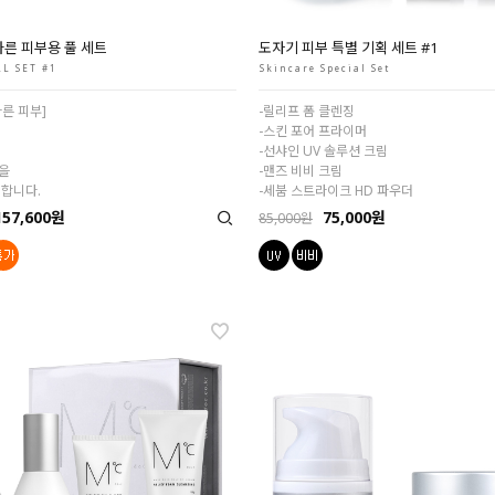
른 피부용 풀 세트
도자기 피부 특별 기획 세트 #1
LL SET #1
Skincare Special Set
른 피부]
-릴리프 폼 클렌징
-스킨 포어 프라이머
-선샤인 UV 솔루션 크림
을
-맨즈 비비 크림
 합니다.
-세붐 스트라이크 HD 파우더
157,600원
75,000원
85,000원