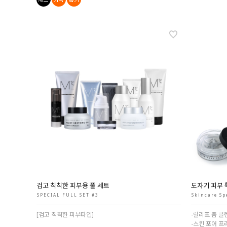
검고 칙칙한 피부용 풀 세트
도자기 피부 
SPECIAL FULL SET #3
Skincare Sp
[검고 칙칙한 피부타입]
-릴리프 폼 클
-스킨 포어 