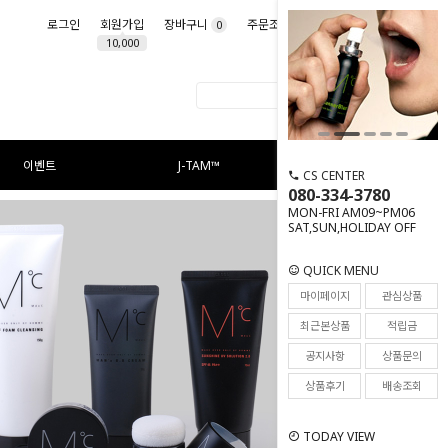
로그인
회원가입
장바구니
주문조회
마이페이지
0
10,000
이벤트
J-TAM™
CS CENTER
080-334-3780
MON-FRI AM09~PM06
SAT,SUN,HOLIDAY OFF
QUICK MENU
마이페이지
관심상품
최근본상품
적립금
공지사항
상품문의
상품후기
배송조회
TODAY VIEW