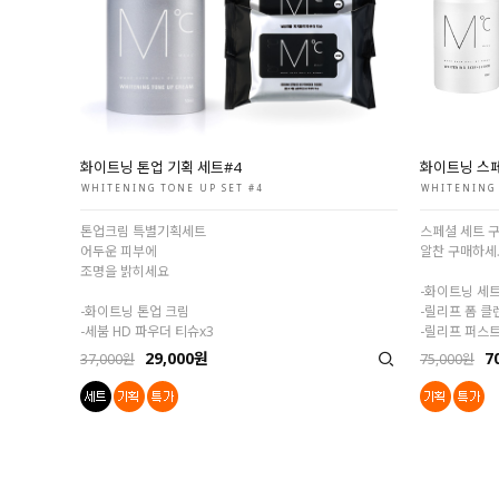
화이트닝 톤업 기획 세트#4
화이트닝 스
WHITENING TONE UP SET #4
WHITENING 
톤업크림 특별기획세트
스페셜 세트 
어두운 피부에
알찬 구매하세
조명을 밝히세요
-화이트닝 세
-화이트닝 톤업 크림
-릴리프 폼 클
-세붐 HD 파우더 티슈x3
-릴리프 퍼스트
29,000원
7
37,000원
75,000원