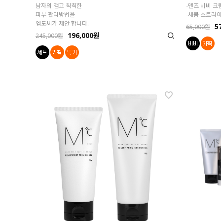
남자의 검고 칙칙한
-맨즈 비비 크
피부 관리방법을
-세붐 스트라이
엠도씨가 제안 합니다.
5
65,000원
196,000원
245,000원