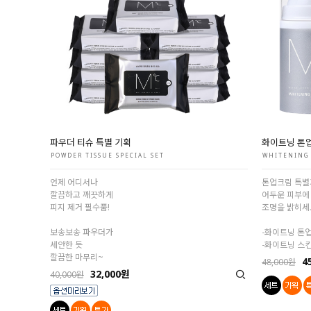
파우더 티슈 특별 기획
화이트닝 톤업
POWDER TISSUE SPECIAL SET
WHITENING 
언제 어디서나
톤업크림 특
깔끔하고 깨끗하게
어두운 피부에
피지 제거 필수품!
조명을 밝히세
보송보송 파우더가
-화이트닝 톤
세안한 듯
-화이트닝 스
깔끔한 마무리~
4
48,000원
32,000원
40,000원