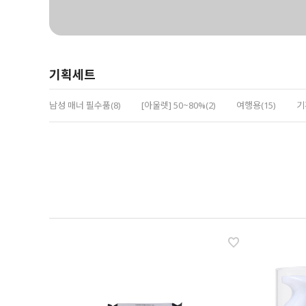
기획세트
남성 매너 필수품(8)
[아울렛] 50~80%(2)
여행용(15)
기