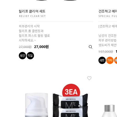
릴리프 클리어 세트
건조하고 메마
RELIEF CLEAR SET
SPECIAL FU
피부관리의 시작
[건조하고 메마
릴리프 폼 클렌징과
릴리프 퍼스트 필링 젤로
남성의 건조한
시작하세요.~
피부 관리방법
엠도씨가 제안
27,000원
27,000원
197,000원