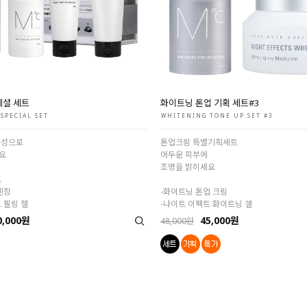
페셜 세트
화이트닝 톤업 기획 세트#3
SPECIAL SET
WHITENING TONE UP SET #3
구성으로
톤업크림 특별기획세트
요
어두운 피부에
조명을 밝히세요
트
렌징
-화이트닝 톤업 크림
 필링 젤
-나이트 이펙트 화이트닝 겔
0,000원
45,000원
48,000원