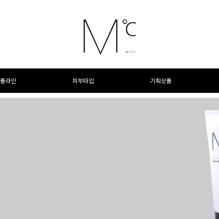
품라인
피부타입
기획상품